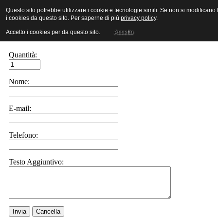
Questo sito potrebbe utilizzare i cookie e tecnologie simili. Se non si modificano
Richiedi Informazioni Prodotto
i cookies da questo sito. Per saperne di più
privacy policy
.
Prodotto
Accetto i cookies per da questo sito.
Accetto
Stufa a Parete Decorata
Quantità:
Nome:
E-mail:
Telefono:
Testo Aggiuntivo:
Invia
Cancella