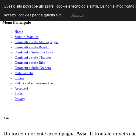
Questo sito potrebbe utilizzare i cookie e tecnologie simili. Se non si modificano
Accetto i cookies per da questo sito.
Accetto
Menu Principale
Home
Stufe in Maiolica
Caminetti e stufe Montegrappa
Caminetti e stufe Ravelli
Caminetti e Stufe Eva Calor
Caminetti e stufe Thermos
Caminetti e stufe Rika
Caminetti e Stufe Granero
Stufe Antiche
Cucine
Pulizia e Manutenzione Camini
Accessori
Links
Privacy
Asia
Un tocco di oriente accompagna
Asia
. Il frontale in vetro