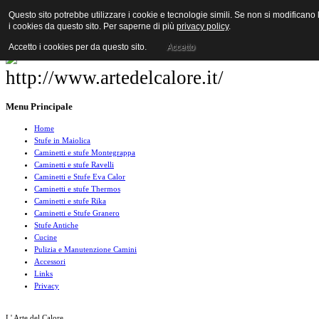
Questo sito potrebbe utilizzare i cookie e tecnologie simili. Se non si modificano
i cookies da questo sito. Per saperne di più
privacy policy
.
Accetto i cookies per da questo sito.
Accetto
Menu Principale
Home
Stufe in Maiolica
Caminetti e stufe Montegrappa
Caminetti e stufe Ravelli
Caminetti e Stufe Eva Calor
Caminetti e stufe Thermos
Caminetti e stufe Rika
Caminetti e Stufe Granero
Stufe Antiche
Cucine
Pulizia e Manutenzione Camini
Accessori
Links
Privacy
L' Arte del Calore