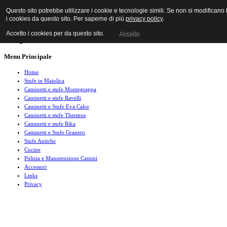
Questo sito potrebbe utilizzare i cookie e tecnologie simili. Se non si modificano
i cookies da questo sito. Per saperne di più
privacy policy
.
Accetto i cookies per da questo sito.
Accetto
Menu Principale
Home
Stufe in Maiolica
Caminetti e stufe Montegrappa
Caminetti e stufe Ravelli
Caminetti e Stufe Eva Calor
Caminetti e stufe Thermos
Caminetti e stufe Rika
Caminetti e Stufe Granero
Stufe Antiche
Cucine
Pulizia e Manutenzione Camini
Accessori
Links
Privacy