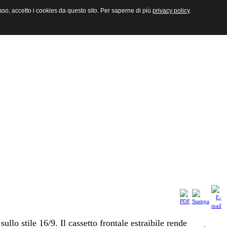
aso, accetto i cookies da questo sito. Per saperne di più
privacy policy
.
lo stile 16/9. Il cassetto frontale estraibile rende