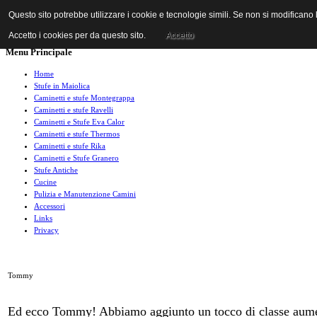
Questo sito potrebbe utilizzare i cookie e tecnologie simili. Se non si modificano
Accetto i cookies per da questo sito.
Accetto
Menu Principale
Home
Stufe in Maiolica
Caminetti e stufe Montegrappa
Caminetti e stufe Ravelli
Caminetti e Stufe Eva Calor
Caminetti e stufe Thermos
Caminetti e stufe Rika
Caminetti e Stufe Granero
Stufe Antiche
Cucine
Pulizia e Manutenzione Camini
Accessori
Links
Privacy
Tommy
Ed ecco Tommy! Abbiamo aggiunto un tocco di classe aumentand