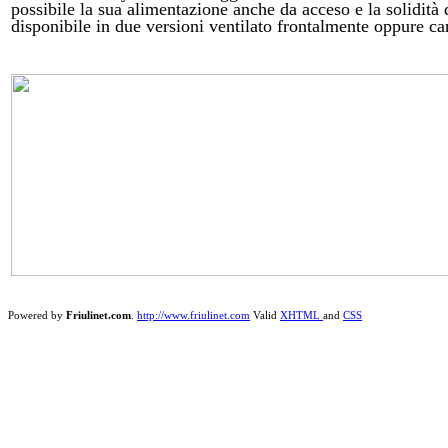
possibile la sua alimentazione anche da acceso e la solidità 
disponibile in due versioni ventilato frontalmente oppure can
Powered by
Friulinet.com
.
http://www.friulinet.com
Valid
XHTML
and
CSS